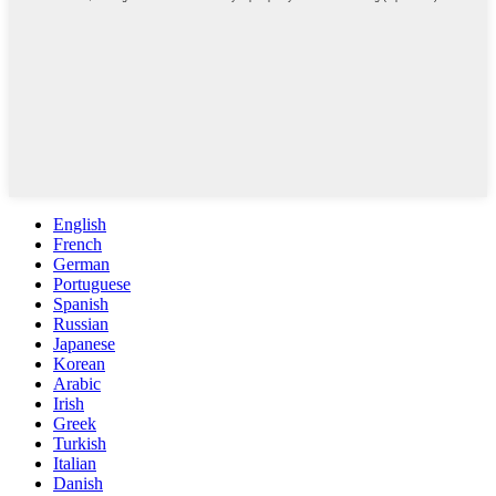
English
French
German
Portuguese
Spanish
Russian
Japanese
Korean
Arabic
Irish
Greek
Turkish
Italian
Danish