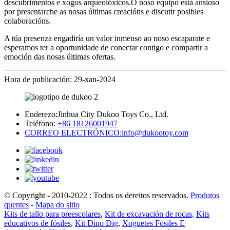
descubrimentos e xogos arqueolóxicos.O noso equipo está ansioso
por presentarche as nosas últimas creacións e discutir posibles
colaboracións.
A túa presenza engadiría un valor inmenso ao noso escaparate e
esperamos ter a oportunidade de conectar contigo e compartir a
emoción das nosas últimas ofertas.
Hora de publicación: 29-xan-2024
Enderezo:
Jinhua City Dukoo Toys Co., Ltd.
Teléfono:
+86 18126001947
CORREO ELECTRÓNICO:
info@dukootoy.com
© Copyright - 2010-2022 : Todos os dereitos reservados.
Produtos
quentes
-
Mapa do sitio
Kits de tallo para preescolares
,
Kit de excavación de rocas
,
Kits
educativos de fósiles
,
Kit Dino Dig
,
Xoguetes Fósiles E