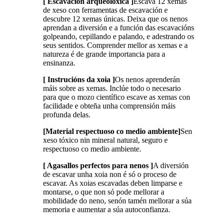
[ Escavación arqueolóxica ]
Escava 12 xemas
de xeso con ferramentas de escavación e
descubre 12 xemas únicas. Deixa que os nenos
aprendan a diversión e a función das escavacións
golpeando, cepillando e palando, e adestrando os
seus sentidos. Comprender mellor as xemas e a
natureza é de grande importancia para a
ensinanza.
[ Instrucións da xoia ]
Os nenos aprenderán
máis sobre as xemas. Inclúe todo o necesario
para que o mozo científico escave as xemas con
facilidade e obteña unha comprensión máis
profunda delas.
[Material respectuoso co medio ambiente]
Sen
xeso tóxico nin mineral natural, seguro e
respectuoso co medio ambiente.
[ Agasallos perfectos para nenos ]
A diversión
de escavar unha xoia non é só o proceso de
escavar. As xoias escavadas deben limparse e
montarse, o que non só pode mellorar a
mobilidade do neno, senón tamén mellorar a súa
memoria e aumentar a súa autoconfianza.