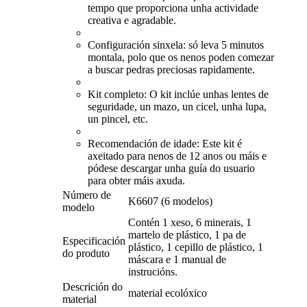
tempo que proporciona unha actividade
creativa e agradable.
Configuración sinxela: só leva 5 minutos
montala, polo que os nenos poden comezar
a buscar pedras preciosas rapidamente.
Kit completo: O kit inclúe unhas lentes de
seguridade, un mazo, un cicel, unha lupa,
un pincel, etc.
Recomendación de idade: Este kit é
axeitado para nenos de 12 anos ou máis e
pódese descargar unha guía do usuario
para obter máis axuda.
Número de
K6607 (6 modelos)
modelo
Contén 1 xeso, 6 minerais, 1
martelo de plástico, 1 pa de
Especificación
plástico, 1 cepillo de plástico, 1
do produto
máscara e 1 manual de
instrucións.
Descrición do
material ecolóxico
material