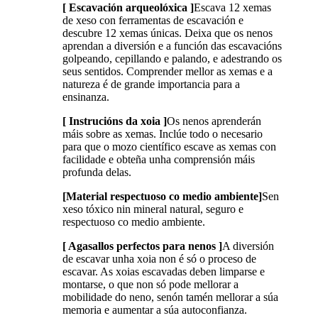
[ Escavación arqueolóxica ]
Escava 12 xemas
de xeso con ferramentas de escavación e
descubre 12 xemas únicas. Deixa que os nenos
aprendan a diversión e a función das escavacións
golpeando, cepillando e palando, e adestrando os
seus sentidos. Comprender mellor as xemas e a
natureza é de grande importancia para a
ensinanza.
[ Instrucións da xoia ]
Os nenos aprenderán
máis sobre as xemas. Inclúe todo o necesario
para que o mozo científico escave as xemas con
facilidade e obteña unha comprensión máis
profunda delas.
[Material respectuoso co medio ambiente]
Sen
xeso tóxico nin mineral natural, seguro e
respectuoso co medio ambiente.
[ Agasallos perfectos para nenos ]
A diversión
de escavar unha xoia non é só o proceso de
escavar. As xoias escavadas deben limparse e
montarse, o que non só pode mellorar a
mobilidade do neno, senón tamén mellorar a súa
memoria e aumentar a súa autoconfianza.