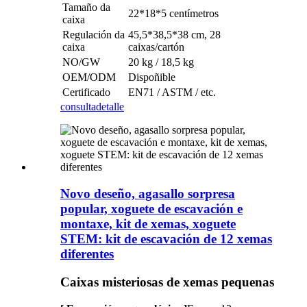
Tamaño da
22*18*5 centímetros
caixa
Regulación da
45,5*38,5*38 cm, 28
caixa
caixas/cartón
NO/GW
20 kg / 18,5 kg
OEM/ODM
Dispoñible
Certificado
EN71 / ASTM / etc.
consulta
detalle
Novo deseño, agasallo sorpresa
popular, xoguete de escavación e
montaxe, kit de xemas, xoguete
STEM: kit de escavación de 12 xemas
diferentes
Caixas misteriosas de xemas pequenas