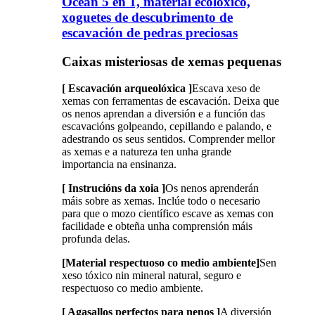
Ocean 5 en 1, material ecolóxico,
xoguetes de descubrimento de
escavación de pedras preciosas
Caixas misteriosas de xemas pequenas
[ Escavación arqueolóxica ]
Escava xeso de
xemas con ferramentas de escavación. Deixa que
os nenos aprendan a diversión e a función das
escavacións golpeando, cepillando e palando, e
adestrando os seus sentidos. Comprender mellor
as xemas e a natureza ten unha grande
importancia na ensinanza.
[ Instrucións da xoia ]
Os nenos aprenderán
máis sobre as xemas. Inclúe todo o necesario
para que o mozo científico escave as xemas con
facilidade e obteña unha comprensión máis
profunda delas.
[Material respectuoso co medio ambiente]
Sen
xeso tóxico nin mineral natural, seguro e
respectuoso co medio ambiente.
[ Agasallos perfectos para nenos ]
A diversión