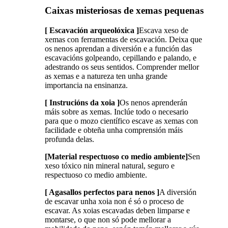
Caixas misteriosas de xemas pequenas
[ Escavación arqueolóxica ]
Escava xeso de
xemas con ferramentas de escavación. Deixa que
os nenos aprendan a diversión e a función das
escavacións golpeando, cepillando e palando, e
adestrando os seus sentidos. Comprender mellor
as xemas e a natureza ten unha grande
importancia na ensinanza.
[ Instrucións da xoia ]
Os nenos aprenderán
máis sobre as xemas. Inclúe todo o necesario
para que o mozo científico escave as xemas con
facilidade e obteña unha comprensión máis
profunda delas.
[Material respectuoso co medio ambiente]
Sen
xeso tóxico nin mineral natural, seguro e
respectuoso co medio ambiente.
[ Agasallos perfectos para nenos ]
A diversión
de escavar unha xoia non é só o proceso de
escavar. As xoias escavadas deben limparse e
montarse, o que non só pode mellorar a