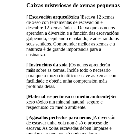
Caixas misteriosas de xemas pequenas
[ Escavación arqueolóxica ]
Escava 12 xemas
de xeso con ferramentas de escavación e
descubre 12 xemas únicas. Deixa que os nenos
aprendan a diversión e a función das escavacións
golpeando, cepillando e palando, e adestrando os
seus sentidos. Comprender mellor as xemas e a
natureza é de grande importancia para a
ensinanza.
[ Instrucións da xoia ]
Os nenos aprenderán
máis sobre as xemas. Inclúe todo o necesario
para que o mozo científico escave as xemas con
facilidade e obteña unha comprensión máis
profunda delas.
[Material respectuoso co medio ambiente]
Sen
xeso tóxico nin mineral natural, seguro e
respectuoso co medio ambiente.
[ Agasallos perfectos para nenos ]
A diversión
de escavar unha xoia non é só o proceso de
escavar. As xoias escavadas deben limparse e
montarse, o que non só pode mellorar a