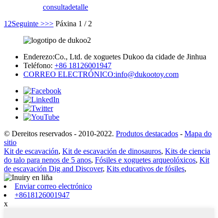
consulta
detalle
1
2
Seguinte >
>>
Páxina 1 / 2
Enderezo:
Co., Ltd. de xoguetes Dukoo da cidade de Jinhua
Teléfono:
+86 18126001947
CORREO ELECTRÓNICO:
info@dukootoy.com
© Dereitos reservados - 2010-2022.
Produtos destacados
-
Mapa do
sitio
Kit de escavación
,
Kit de escavación de dinosauros
,
Kits de ciencia
do talo para nenos de 5 anos
,
Fósiles e xoguetes arqueolóxicos
,
Kit
de escavación Dig and Discover
,
Kits educativos de fósiles
,
Enviar correo electrónico
+8618126001947
x